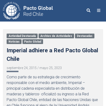
Search
Me
Actividad Destacada
Archivo de Actividades
Destacadas
Noticias
Pacto Global
Imperial adhiere a Red Pacto Global
Chile
septiembre 24, 2015
/
mayo 25, 2023
Como parte de su estrategia de crecimiento
responsable con el medio ambiente, Imperial –
principal cadena especialista en distribución de
maderas y tableros- oficializó su ingreso a la Red
Pacto Global Chile, entidad de las Naciones Unidas que
en Chile funciona al alero de la Universidad Andrés