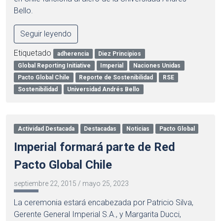
Bello.
Seguir leyendo
Etiquetado
adherencia
Diez Principios
Global Reporting Initiative
Imperial
Naciones Unidas
Pacto Global Chile
Reporte de Sostenibilidad
RSE
Sostenibilidad
Universidad Andrés Bello
Actividad Destacada
Destacadas
Noticias
Pacto Global
Imperial formará parte de Red
Pacto Global Chile
septiembre 22, 2015
/
mayo 25, 2023
La ceremonia estará encabezada por Patricio Silva,
Gerente General Imperial S.A., y Margarita Ducci,