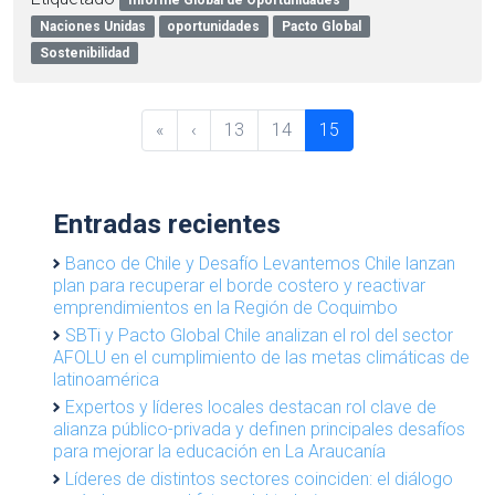
Informe Global de Oportunidades
Naciones Unidas
oportunidades
Pacto Global
Sostenibilidad
P
P
P
C
«
‹
13
14
15
a
a
a
u
g
g
g
r
e
e
e
r
Entradas recientes
n
e
a
n
Banco de Chile y Desafío Levantemos Chile lanzan
v
plan para recuperar el borde costero y reactivar
t
i
emprendimientos en la Región de Coquimbo
P
g
SBTi y Pacto Global Chile analizan el rol del sector
a
AFOLU en el cumplimiento de las metas climáticas de
a
g
latinoamérica
t
e
Expertos y líderes locales destacan rol clave de
i
alianza público-privada y definen principales desafíos
o
para mejorar la educación en La Araucanía
n
Líderes de distintos sectores coinciden: el diálogo