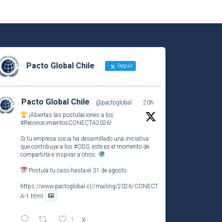
Pacto Global Chile
Seguir
Pacto Global Chile
@pactoglobal
·
20h
¡Abiertas las postulaciones a los
#ReconocimientosCONECTA2026
!
Si tu empresa socia ha desarrollado una iniciativa
que contribuye a los
#ODS
, este es el momento de
compartirla e inspirar a otros.
Postula tu caso hasta el 31 de agosto.
https://www.pactoglobal.cl//mailing/2026/CONECT
A-1.html
1
X