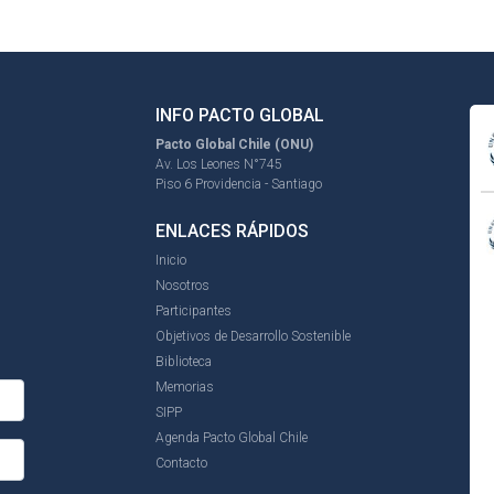
INFO PACTO GLOBAL
Pacto Global Chile (ONU)
Av. Los Leones N°745
Piso 6 Providencia - Santiago
ENLACES RÁPIDOS
Inicio
Nosotros
Participantes
Objetivos de Desarrollo Sostenible
Biblioteca
Memorias
SIPP
Agenda Pacto Global Chile
Contacto