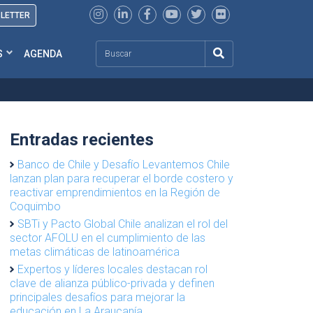
SLETTER
Search
S
AGENDA
Entradas recientes
Banco de Chile y Desafío Levantemos Chile
lanzan plan para recuperar el borde costero y
reactivar emprendimientos en la Región de
Coquimbo
SBTi y Pacto Global Chile analizan el rol del
sector AFOLU en el cumplimiento de las
metas climáticas de latinoamérica
Expertos y líderes locales destacan rol
clave de alianza público-privada y definen
principales desafíos para mejorar la
educación en La Araucanía