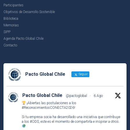
Participantes
Objetivos de Desarrollo Sostenible
Biblioteca
Memorias
SIPP
Agenda Pacto Global Chile
Contacto
Pacto Global Chile
Seguir
Pacto Global Chile
@pactoglobal
·
6 Ago
¡Abiertas las postulaciones a los
#ReconocimientosCONECTA2026
!
Si tu empresa socia ha desarrollado una iniciativa que contribuye
a los
#ODS
, este es el momento de compartirla e inspirar a otros.