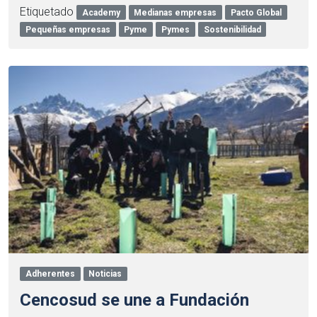
Etiquetado
Academy
Medianas empresas
Pacto Global
Pequeñas empresas
Pyme
Pymes
Sostenibilidad
Adherentes
Noticias
Cencosud se une a Fundación