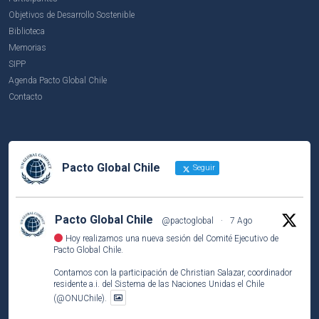
Objetivos de Desarrollo Sostenible
Biblioteca
Memorias
SIPP
Agenda Pacto Global Chile
Contacto
Pacto Global Chile
Seguir
Pacto Global Chile
@pactoglobal
·
7 Ago
Hoy realizamos una nueva sesión del Comité Ejecutivo de
Pacto Global Chile.
Contamos con la participación de Christian Salazar, coordinador
residente a.i. del Sistema de las Naciones Unidas el Chile
(@ONUChile).