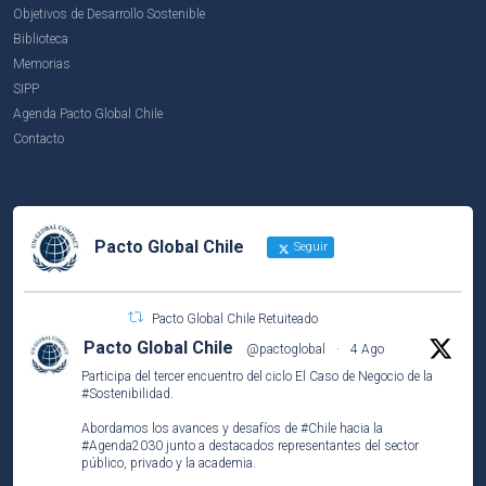
Objetivos de Desarrollo Sostenible
Biblioteca
Memorias
SIPP
Agenda Pacto Global Chile
Contacto
Pacto Global Chile
Seguir
Pacto Global Chile Retuiteado
Pacto Global Chile
@pactoglobal
·
4 Ago
Participa del tercer encuentro del ciclo El Caso de Negocio de la
#Sostenibilidad
.
Abordamos los avances y desafíos de
#Chile
hacia la
#Agenda2030
junto a destacados representantes del sector
público, privado y la academia.