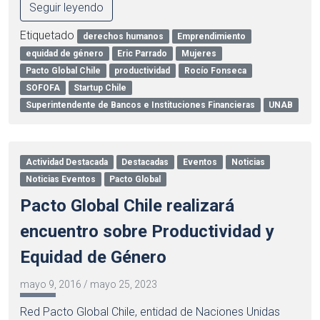
Seguir leyendo
Etiquetado
derechos humanos
Emprendimiento
equidad de género
Eric Parrado
Mujeres
Pacto Global Chile
productividad
Rocío Fonseca
SOFOFA
Startup Chile
Superintendente de Bancos e Instituciones Financieras
UNAB
Actividad Destacada
Destacadas
Eventos
Noticias
Noticias Eventos
Pacto Global
Pacto Global Chile realizará
encuentro sobre Productividad y
Equidad de Género
mayo 9, 2016
/
mayo 25, 2023
Red Pacto Global Chile, entidad de Naciones Unidas