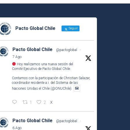
Pacto Global Chile
Seguir
Pacto Global Chile
@pactoglobal
·
7 Ago
Hoy realizamos una nueva sesión del
Comité Ejecutivo de Pacto Global Chile.
Contamos con la participación de Christian Salazar,
coordinador residente a.i. del Sistema de las
Naciones Unidas el Chile (@ONUChile).
1
2
X
Pacto Global Chile
@pactoglobal
·
6 Ago