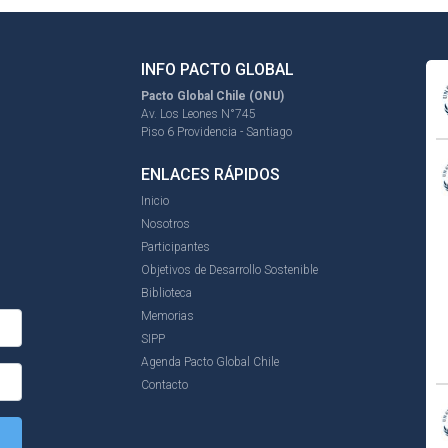
INFO PACTO GLOBAL
Pacto Global Chile (ONU)
Av. Los Leones N°745
Piso 6 Providencia - Santiago
ENLACES RÁPIDOS
Inicio
Nosotros
Participantes
Objetivos de Desarrollo Sostenible
Biblioteca
Memorias
SIPP
Agenda Pacto Global Chile
Contacto