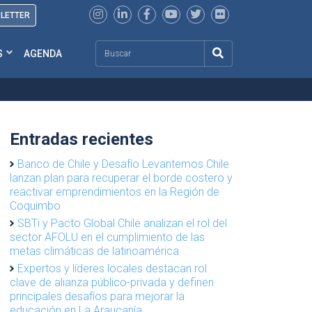
SLETTER
Search
S
AGENDA
Entradas recientes
Banco de Chile y Desafío Levantemos Chile
lanzan plan para recuperar el borde costero y
reactivar emprendimientos en la Región de
Coquimbo
SBTi y Pacto Global Chile analizan el rol del
sector AFOLU en el cumplimiento de las
metas climáticas de latinoamérica
Expertos y líderes locales destacan rol
clave de alianza público-privada y definen
principales desafíos para mejorar la
educación en La Araucanía