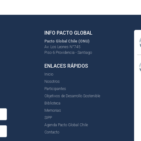
INFO PACTO GLOBAL
Pacto Global Chile (ONU)
Av. Los Leones N°745
Piso 6 Providencia - Santiago
ENLACES RÁPIDOS
Inicio
Nosotros
Participantes
Objetivos de Desarrollo Sostenible
Biblioteca
Memorias
SIPP
Agenda Pacto Global Chile
Contacto