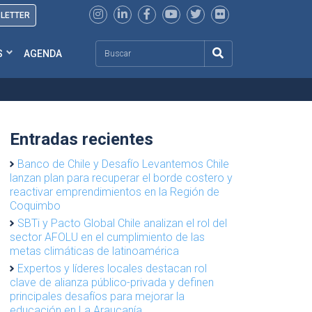
SLETTER
Search
S
AGENDA
Entradas recientes
Banco de Chile y Desafío Levantemos Chile
lanzan plan para recuperar el borde costero y
reactivar emprendimientos en la Región de
Coquimbo
SBTi y Pacto Global Chile analizan el rol del
sector AFOLU en el cumplimiento de las
metas climáticas de latinoamérica
Expertos y líderes locales destacan rol
clave de alianza público-privada y definen
principales desafíos para mejorar la
educación en La Araucanía