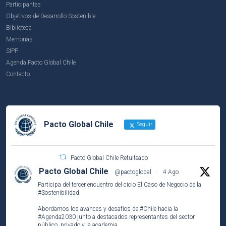
Participantes
Objetivos de Desarrollo Sostenible
Biblioteca
Memorias
SIPP
Agenda Pacto Global Chile
Contacto
Pacto Global Chile
Seguir
Pacto Global Chile Retuiteado
Pacto Global Chile
@pactoglobal
·
4 Ago
Participa del tercer encuentro del ciclo El Caso de Negocio de la
#Sostenibilidad
.
Abordamos los avances y desafíos de
#Chile
hacia la
#Agenda2030
junto a destacados representantes del sector
público, privado y la academia.