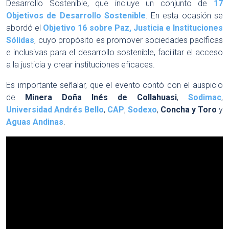
Desarrollo Sostenible, que incluye un conjunto de
17
Objetivos de Desarrollo Sostenible
. En esta ocasión se
abordó el
Objetivo 16 sobre Paz, Justicia e Instituciones
Sólidas
, cuyo propósito es promover sociedades pacíficas
e inclusivas para el desarrollo sostenible, facilitar el acceso
a la justicia y crear instituciones eficaces.
Es importante señalar, que el evento contó con el auspicio
de
Minera Doña Inés de Collahuasi
,
Sodimac
,
Universidad Andrés Bello
,
CAP
,
Sodexo
,
Concha y Toro
y
Aguas Andinas
.