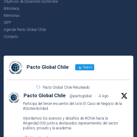
Objetivos de Desarrollo Sostenible
Biblioteca
Memorias
SIPP
Agenda Pacto Global Chile
Contacto
Pacto Global Chile
Seguir
Pacto Global Chile Retuiteado
Pacto Global Chile
@pactoglobal
·
4 Ago
Participa del tercer encuentro del ciclo El Caso de Negocio de la
#Sostenibilidad
.
Abordamos los avances y desafíos de
#Chile
hacia la
#Agenda2030
junto a destacados representantes del sector
público, privado y la academia.