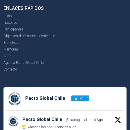
ENLACES RÁPIDOS
Inicio
Nosotros
Participantes
Objetivos de Desarrollo Sostenible
Biblioteca
Memorias
SIPP
Agenda Pacto Global Chile
Contacto
Pacto Global Chile
Seguir
Pacto Global Chile
@pactoglobal
·
6 Ago
¡Abiertas las postulaciones a los