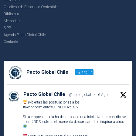
Objetivos de Desarrollo Sostenible
Biblioteca
Memorias
SIPP
Agenda Pacto Global Chile
Contacto
Pacto Global Chile
Seguir
Pacto Global Chile
@pactoglobal
·
6 Ago
¡Abiertas las postulaciones a los
#ReconocimientosCONECTA2026
!
Si tu empresa socia ha desarrollado una iniciativa que contribuye
a los
#ODS
, este es el momento de compartirla e inspirar a otros.