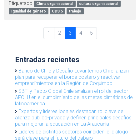
Etiquetado
Clima organizacional
cultura organizacional
Igualdad de género
ODS 5
trabajo
P
P
P
C
P
P
1
2
3
4
5
a
a
a
u
a
a
g
g
g
r
g
g
e
e
e
r
e
e
Entradas recientes
n
e
a
n
Banco de Chile y Desafío Levantemos Chile lanzan
v
plan para recuperar el borde costero y reactivar
t
i
emprendimientos en la Región de Coquimbo
P
g
SBTi y Pacto Global Chile analizan el rol del sector
a
AFOLU en el cumplimiento de las metas climáticas de
a
g
latinoamérica
t
e
Expertos y líderes locales destacan rol clave de
i
alianza público-privada y definen principales desafíos
o
para mejorar la educación en La Araucanía
n
Líderes de distintos sectores coinciden: el diálogo
será clave para el futuro del trabajo