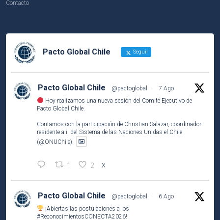
Contacto
Pacto Global Chile
Seguir
Pacto Global Chile
@pactoglobal
·
7 Ago
Hoy realizamos una nueva sesión del Comité Ejecutivo de
Pacto Global Chile.
Contamos con la participación de Christian Salazar, coordinador
residente a.i. del Sistema de las Naciones Unidas el Chile
(@ONUChile).
1
2
X
Pacto Global Chile
@pactoglobal
·
6 Ago
¡Abiertas las postulaciones a los
#ReconocimientosCONECTA2026
!