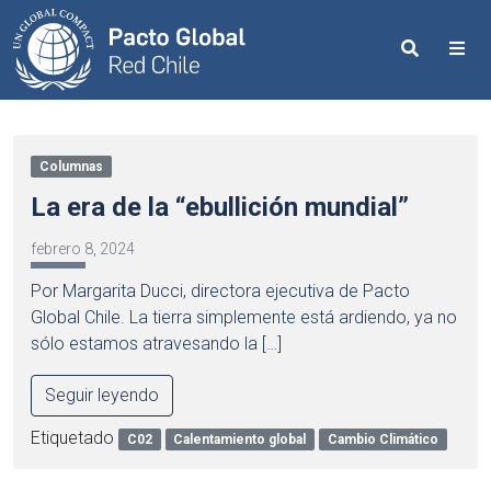
Search
Me
Columnas
La era de la “ebullición mundial”
febrero 8, 2024
Por Margarita Ducci, directora ejecutiva de Pacto
Global Chile. La tierra simplemente está ardiendo, ya no
sólo estamos atravesando la […]
Seguir leyendo
Etiquetado
C02
Calentamiento global
Cambio Climático