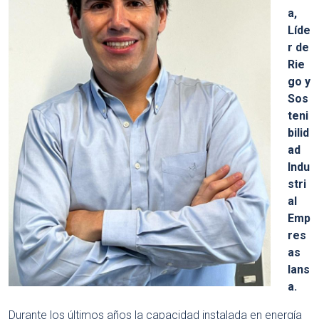
a,
Líde
r de
Rie
go y
Sos
teni
bilid
ad
Indu
stri
al
Emp
res
as
Ians
a.
Durante los últimos años la capacidad instalada en energía