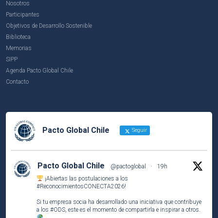
Nosotros
Participantes
Objetivos de Desarrollo Sostenible
Biblioteca
Memorias
SIPP
Agenda Pacto Global Chile
Contacto
Pacto Global Chile
Seguir
Pacto Global Chile
@pactoglobal
·
19h
¡Abiertas las postulaciones a los
#ReconocimientosCONECTA2026
!
Si tu empresa socia ha desarrollado una iniciativa que contribuye
a los
#ODS
, este es el momento de compartirla e inspirar a otros.