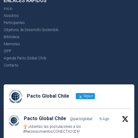
ENLACES RÁPIDOS
Inicio
Nosotros
Participantes
Objetivos de Desarrollo Sostenible
Biblioteca
Memorias
SIPP
Agenda Pacto Global Chile
Contacto
Pacto Global Chile
Seguir
Pacto Global Chile
@pactoglobal
·
6 Ago
¡Abiertas las postulaciones a los
#ReconocimientosCONECTA2026
!