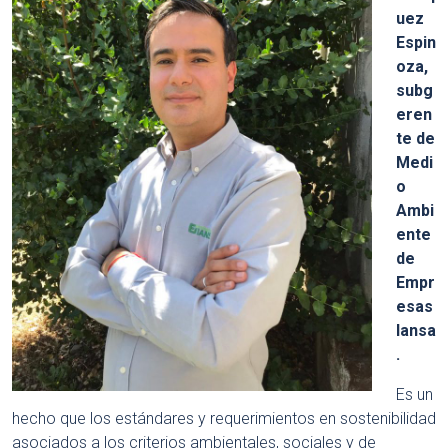
uez
Espin
oza,
subg
eren
te de
Medi
o
Ambi
ente
de
Empr
esas
Iansa
.
Es un
hecho que los estándares y requerimientos en sostenibilidad
asociados a los criterios ambientales, sociales y de