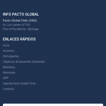
INFO PACTO GLOBAL
Pacto Global Chile (ONU)
Av. Los Leones N°745
Piso 6 Providencia - Santiago
ENLACES RÁPIDOS
Inicio
Nosotros
Participantes
Objetivos de Desarrollo Sostenible
Biblioteca
Memorias
SIPP
Agenda Pacto Global Chile
Contacto