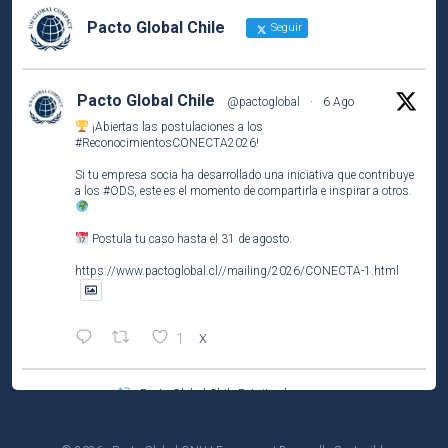
Pacto Global Chile
Seguir
Pacto Global Chile
@pactoglobal
·
6 Ago
¡Abiertas las postulaciones a los
#ReconocimientosCONECTA2026
!
Si tu empresa socia ha desarrollado una iniciativa que contribuye
a los
#ODS
, este es el momento de compartirla e inspirar a otros.
Postula tu caso hasta el 31 de agosto.
https://www.pactoglobal.cl//mailing/2026/CONECTA-1.html
1
X
Pacto Global Chile Retuiteado
Pacto Global Chile
@pactoglobal
·
4 Ago
Participa del tercer encuentro del ciclo El Caso de Negocio de la