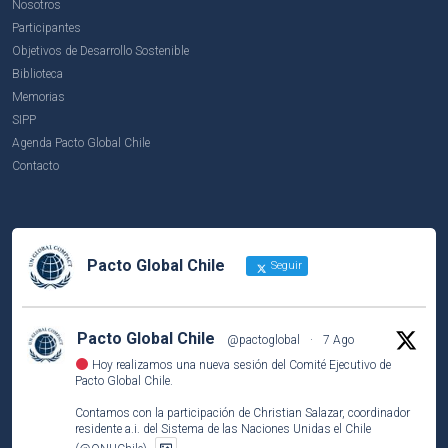
Nosotros
Participantes
Objetivos de Desarrollo Sostenible
Biblioteca
Memorias
SIPP
Agenda Pacto Global Chile
Contacto
Pacto Global Chile
Seguir
Pacto Global Chile
@pactoglobal
·
7 Ago
Hoy realizamos una nueva sesión del Comité Ejecutivo de
Pacto Global Chile.
Contamos con la participación de Christian Salazar, coordinador
residente a.i. del Sistema de las Naciones Unidas el Chile