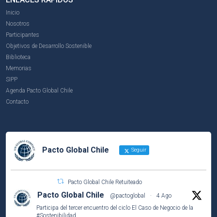
Inicio
Nosotros
Participantes
Objetivos de Desarrollo Sostenible
Biblioteca
Memorias
SIPP
Agenda Pacto Global Chile
Contacto
Pacto Global Chile
Seguir
Pacto Global Chile Retuiteado
Pacto Global Chile
@pactoglobal
·
4 Ago
Participa del tercer encuentro del ciclo El Caso de Negocio de la
#Sostenibilidad
.