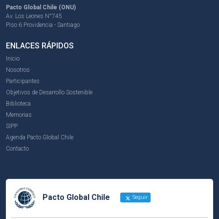
Pacto Global Chile (ONU)
Av. Los Leones N°745
Piso 6 Providencia - Santiago
ENLACES RÁPIDOS
Inicio
Nosotros
Participantes
Objetivos de Desarrollo Sostenible
Biblioteca
Memorias
SIPP
Agenda Pacto Global Chile
Contacto
Pacto Global Chile
Seguir