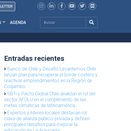
SLETTER
Search
S
AGENDA
Entradas recientes
Banco de Chile y Desafío Levantemos Chile
lanzan plan para recuperar el borde costero y
reactivar emprendimientos en la Región de
Coquimbo
SBTi y Pacto Global Chile analizan el rol del
sector AFOLU en el cumplimiento de las
metas climáticas de latinoamérica
Expertos y líderes locales destacan rol
clave de alianza público-privada y definen
principales desafíos para mejorar la
educación en La Araucanía