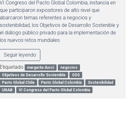
VI Congreso del Pacto Global Colombia, instancia en
que participaron expositores de alto nivel que
abarcaron temas referentes a negocios y
sostenibilidad, los Objetivos de Desarrollo Sostenible y
el diálogo público privado para la implementación de
los nuevos retos mundiales.
Seguir leyendo
Etiquetado
margarita ducci
negocios
Objetivos de Desarrollo Sostenible
ODS
Pacto Global Chile
Pacto Global Colombia
Sostenibilidad
UNAB
VI Congreso del Pacto Global Colombia