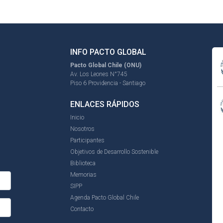
INFO PACTO GLOBAL
Pacto Global Chile (ONU)
Av. Los Leones N°745
Piso 6 Providencia - Santiago
ENLACES RÁPIDOS
Inicio
Nosotros
Participantes
Objetivos de Desarrollo Sostenible
Biblioteca
Memorias
SIPP
Agenda Pacto Global Chile
Contacto