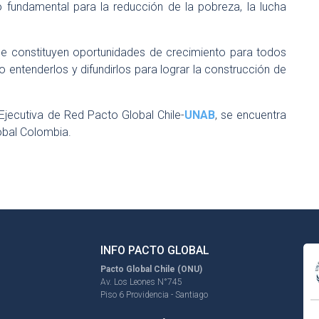
o fundamental para la reducción de la pobreza, la lucha
e constituyen oportunidades de crecimiento para todos
 entenderlos y difundirlos para lograr la construcción de
Ejecutiva de Red Pacto Global Chile-
UNAB
, se encuentra
obal Colombia.
INFO PACTO GLOBAL
Pacto Global Chile (ONU)
Av. Los Leones N°745
Piso 6 Providencia - Santiago