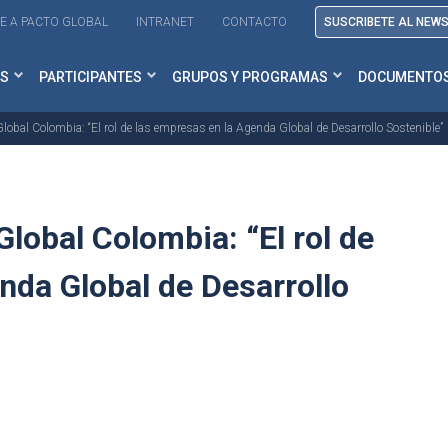
E A PACTO GLOBAL
INTRANET
CONTACTO
SUSCRIBETE AL NEW
S
PARTICIPANTES
GRUPOS Y PROGRAMAS
DOCUMENTO
lobal Colombia: “El rol de las empresas en la Agenda Global de Desarrollo Sostenible”
lobal Colombia: “El rol de
nda Global de Desarrollo