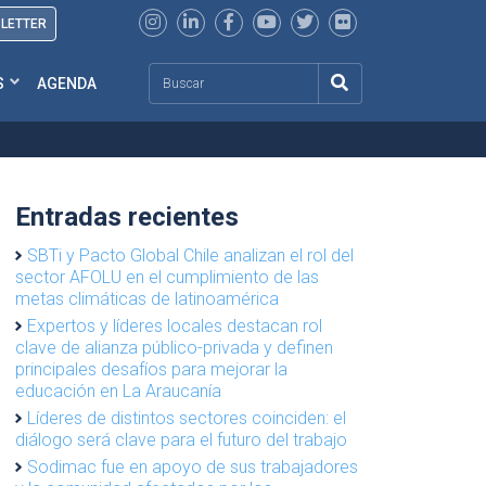
SLETTER
Search
S
AGENDA
Entradas recientes
SBTi y Pacto Global Chile analizan el rol del
sector AFOLU en el cumplimiento de las
metas climáticas de latinoamérica
Expertos y líderes locales destacan rol
clave de alianza público-privada y definen
principales desafíos para mejorar la
educación en La Araucanía
Líderes de distintos sectores coinciden: el
diálogo será clave para el futuro del trabajo
Sodimac fue en apoyo de sus trabajadores