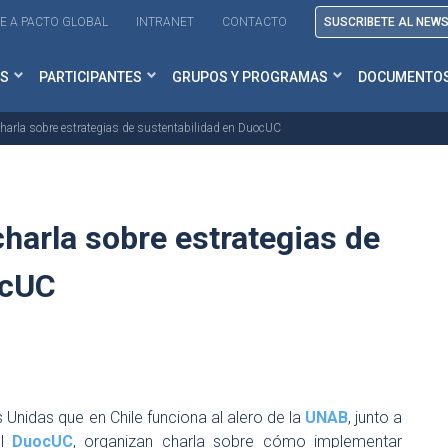
E A PACTO GLOBAL
INTRANET
CONTACTO
SUSCRIBETE AL NEW
S
PARTICIPANTES
GRUPOS Y PROGRAMAS
DOCUMENTO
 charla sobre estrategias de sustentabilidad en DuocUC
charla sobre estrategias de
ocUC
 Unidas que en Chile funciona al alero de la
UNAB
, junto a
el
DuocUC
, organizan charla sobre cómo implementar