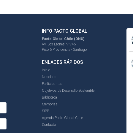
INFO PACTO GLOBAL
Pacto Global Chile (ONU)
Av. Los Leones N°745
Piso 6 Providencia - Santiago
ENLACES RÁPIDOS
Inicio
Nosotros
Participantes
Objetivos de Desarrollo Sostenible
Biblioteca
Memorias
SIPP
Agenda Pacto Global Chile
Contacto