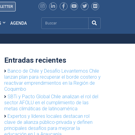
SLETTER
Search
S
AGENDA
Entradas recientes
Banco de Chile y Desafío Levantemos Chile
lanzan plan para recuperar el borde costero y
reactivar emprendimientos en la Región de
Coquimbo
SBTi y Pacto Global Chile analizan el rol del
sector AFOLU en el cumplimiento de las
metas climáticas de latinoamérica
Expertos y líderes locales destacan rol
clave de alianza público-privada y definen
principales desafíos para mejorar la
educación en La Araucanía