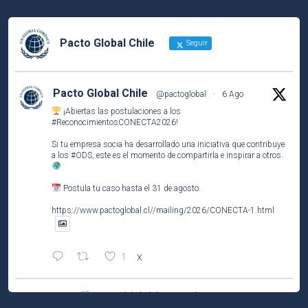
Pacto Global Chile
Seguir
Pacto Global Chile
@pactoglobal
·
6 Ago
¡Abiertas las postulaciones a los
#ReconocimientosCONECTA2026
!
Si tu empresa socia ha desarrollado una iniciativa que contribuye
a los
#ODS
, este es el momento de compartirla e inspirar a otros.
Postula tu caso hasta el 31 de agosto.
https://www.pactoglobal.cl//mailing/2026/CONECTA-1.html
1
X
Pacto Global Chile Retuiteado