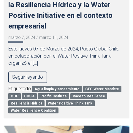
la Resiliencia Hídrica y la Water
Positive Initiative en el contexto
empresarial
marzo 7, 2024
/
marzo 11, 2024
Este jueves 07 de Marzo de 2024, Pacto Global Chile,
en colaboración con el Water Positive Think Tank,
organizó el […]
Seguir leyendo
Etiquetado
Agua limpia y saneamiento
CEO Water Mandate
COP
ODS 4
Pacific Institute
Race to Resilience
Resiliencia Hídrica
Water Positive Think Tank
Water Resilience Coalition