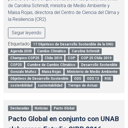
de Carolina Schmidt, ministra de Medio Ambiente y
Maisa Rojas, directora del Centro de Ciencia del Clima y
la Resiliencia (CR2).
Seguir leyendo
Etiquetado
17 Objetivos de Desarrollo Sostenible de la ONU
Agenda 2030
Cambio Climático
Carolina Schmidt
Champion COP25
Chile 2019
COP
COP 25 Chile 2019
COP25
Cumbre de Cambio Climático
Desarrollo Sostenible
Gonzalo Muñoz
Maisa Rojas
Ministerio de Medio Ambiente
Objetivos de Desarrollo Sostenible
ODS
ODS 13
RSE
sostenbilidad
sustentabilidad
Tiempo de Actuar
Destacadas
Noticias
Pacto Global
Pacto Global en conjunto con UNAB