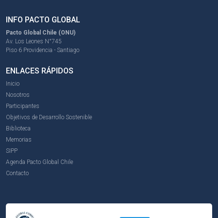
INFO PACTO GLOBAL
Pacto Global Chile (ONU)
Av. Los Leones N°745
Piso 6 Providencia - Santiago
ENLACES RÁPIDOS
Inicio
Nosotros
Participantes
Objetivos de Desarrollo Sostenible
Biblioteca
Memorias
SIPP
Agenda Pacto Global Chile
Contacto