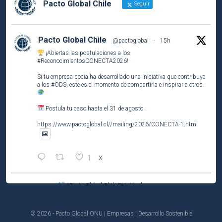
Pacto Global Chile
Seguir
Pacto Global Chile
@pactoglobal
·
15h
¡Abiertas las postulaciones a los
#ReconocimientosCONECTA2026
!
Si tu empresa socia ha desarrollado una iniciativa que contribuye
a los
#ODS
, este es el momento de compartirla e inspirar a otros.
Postula tu caso hasta el 31 de agosto.
https://www.pactoglobal.cl//mailing/2026/CONECTA-1.html
1
X
Pacto Global Chile Retuiteado
Pacto Global Chile
@pactoglobal
·
4 Ago
Participa del tercer encuentro del ciclo El Caso de Negocio de la
© 2026 - Pacto Global ONU | Empresas | Desarrollo Sostenible
#Sostenibilidad
.