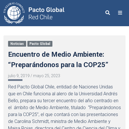
Search
Me
Noticias
Pacto Global
Encuentro de Medio Ambiente:
“Preparándonos para la COP25”
julio 9, 2019
/
mayo 25, 2023
Red Pacto Global Chile, entidad de Naciones Unidas
que en Chile funciona al alero de la Universidad Andrés
Bello, prepara su tercer encuentro del año centrado en
el ámbito de Medio Ambiente, titulado “Preparándonos
para la COP25”, el que contará con las presentaciones
de Carolina Schmidt, ministra de Medio Ambiente y
Maisa Rojas, directora del Centro de Ciencia del Clima y