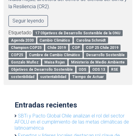
la Resiliencia (CR2).
Seguir leyendo
Etiquetado
17 Objetivos de Desarrollo Sostenible de la ONU
Agenda 2030
Cambio Climático
Carolina Schmidt
Champion COP25
Chile 2019
COP
COP 25 Chile 2019
COP25
Cumbre de Cambio Climático
Desarrollo Sostenible
Gonzalo Muñoz
Maisa Rojas
Ministerio de Medio Ambiente
Objetivos de Desarrollo Sostenible
ODS
ODS 13
RSE
sostenbilidad
sustentabilidad
Tiempo de Actuar
Entradas recientes
SBTi y Pacto Global Chile analizan el rol del sector
AFOLU en el cumplimiento de las metas climáticas de
latinoamérica
Expertos y líderes locales destacan rol clave de