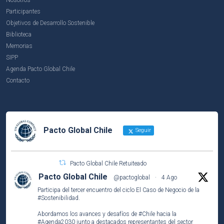
Participantes
Objetivos de Desarrollo Sostenible
Biblioteca
Memorias
SIPP
Agenda Pacto Global Chile
Contacto
Pacto Global Chile
Seguir
Pacto Global Chile Retuiteado
Pacto Global Chile
@pactoglobal
·
4 Ago
Participa del tercer encuentro del ciclo El Caso de Negocio de la
#Sostenibilidad
.
Abordamos los avances y desafíos de
#Chile
hacia la
#Agenda2030
junto a destacados representantes del sector