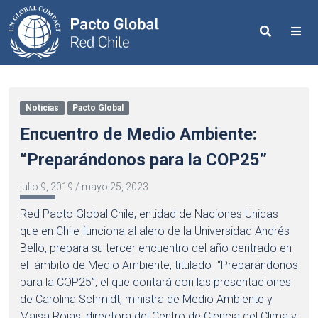
Search
Me
Noticias
Pacto Global
Encuentro de Medio Ambiente:
“Preparándonos para la COP25”
julio 9, 2019
/
mayo 25, 2023
Red Pacto Global Chile, entidad de Naciones Unidas
que en Chile funciona al alero de la Universidad Andrés
Bello, prepara su tercer encuentro del año centrado en
el ámbito de Medio Ambiente, titulado “Preparándonos
para la COP25”, el que contará con las presentaciones
de Carolina Schmidt, ministra de Medio Ambiente y
Maisa Rojas, directora del Centro de Ciencia del Clima y