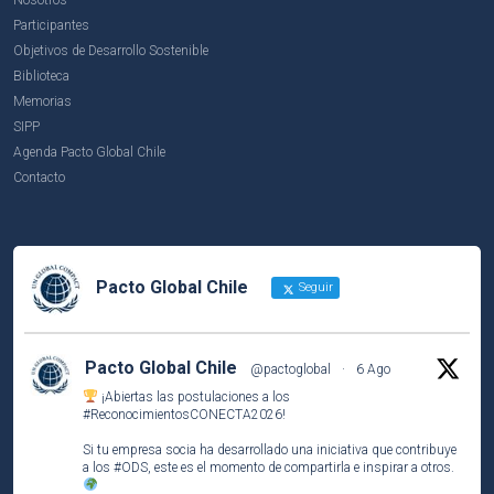
Participantes
Objetivos de Desarrollo Sostenible
Biblioteca
Memorias
SIPP
Agenda Pacto Global Chile
Contacto
Pacto Global Chile
Seguir
Pacto Global Chile
@pactoglobal
·
6 Ago
¡Abiertas las postulaciones a los
#ReconocimientosCONECTA2026
!
Si tu empresa socia ha desarrollado una iniciativa que contribuye
a los
#ODS
, este es el momento de compartirla e inspirar a otros.