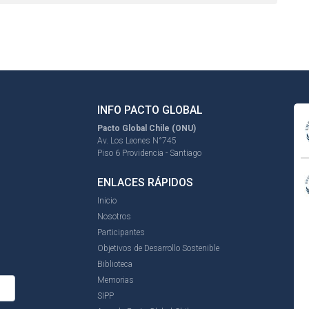
INFO PACTO GLOBAL
Pacto Global Chile (ONU)
Av. Los Leones N°745
Piso 6 Providencia - Santiago
ENLACES RÁPIDOS
Inicio
Nosotros
Participantes
Objetivos de Desarrollo Sostenible
Biblioteca
Memorias
SIPP