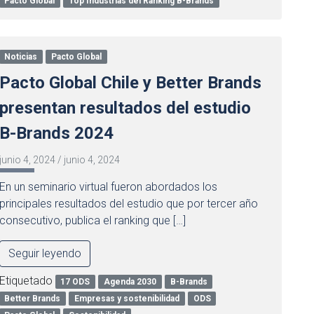
Pacto Global
Top Industrias del Ranking B-Brands
Noticias
Pacto Global
Pacto Global Chile y Better Brands
presentan resultados del estudio
B-Brands 2024
junio 4, 2024
/
junio 4, 2024
En un seminario virtual fueron abordados los
principales resultados del estudio que por tercer año
consecutivo, publica el ranking que […]
Seguir leyendo
Etiquetado
17 ODS
Agenda 2030
B-Brands
Better Brands
Empresas y sostenibilidad
ODS