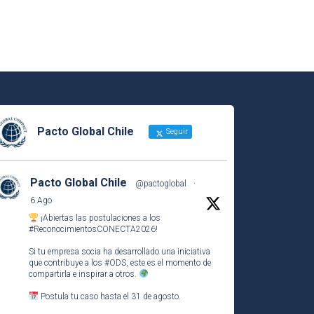
Pacto Global Chile
Seguir
Pacto Global Chile
@pactoglobal
·
6 Ago
¡Abiertas las postulaciones a los
#ReconocimientosCONECTA2026
!
Si tu empresa socia ha desarrollado una iniciativa
que contribuye a los
#ODS
, este es el momento de
compartirla e inspirar a otros.
Postula tu caso hasta el 31 de agosto.