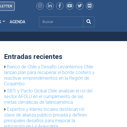
SLETTER
Search
S
AGENDA
Entradas recientes
Banco de Chile y Desafío Levantemos Chile
lanzan plan para recuperar el borde costero y
reactivar emprendimientos en la Región de
Coquimbo
SBTi y Pacto Global Chile analizan el rol del
sector AFOLU en el cumplimiento de las
metas climáticas de latinoamérica
Expertos y líderes locales destacan rol
clave de alianza público-privada y definen
principales desafíos para mejorar la
educación en La Araucanía