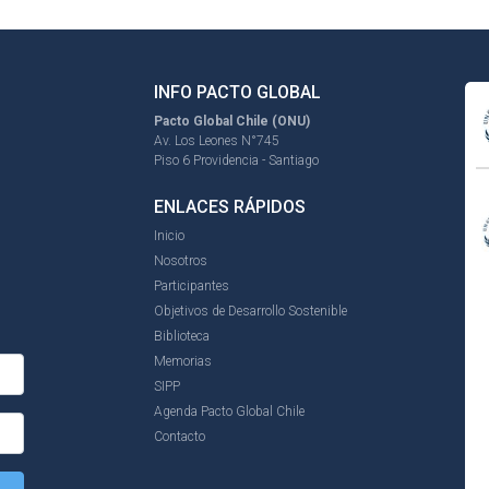
INFO PACTO GLOBAL
Pacto Global Chile (ONU)
Av. Los Leones N°745
Piso 6 Providencia - Santiago
ENLACES RÁPIDOS
Inicio
Nosotros
Participantes
Objetivos de Desarrollo Sostenible
Biblioteca
Memorias
SIPP
Agenda Pacto Global Chile
Contacto