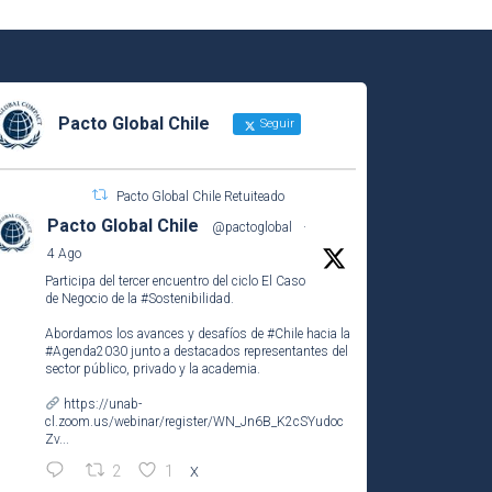
Pacto Global Chile
Seguir
Pacto Global Chile Retuiteado
Pacto Global Chile
@pactoglobal
·
4 Ago
Participa del tercer encuentro del ciclo El Caso
de Negocio de la
#Sostenibilidad
.
Abordamos los avances y desafíos de
#Chile
hacia la
#Agenda2030
junto a destacados representantes del
sector público, privado y la academia.
https://unab-
cl.zoom.us/webinar/register/WN_Jn6B_K2cSYudoc
Zv...
2
1
X