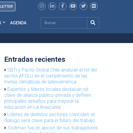
SLETTER
Search
S
AGENDA
Entradas recientes
SBTi y Pacto Global Chile analizan el rol del
sector AFOLU en el cumplimiento de las
metas climáticas de latinoamérica
Expertos y líderes locales destacan rol
clave de alianza público-privada y definen
principales desafíos para mejorar la
educación en La Araucanía
Líderes de distintos sectores coinciden: el
diálogo será clave para el futuro del trabajo
Sodimac fue en apoyo de sus trabajadores