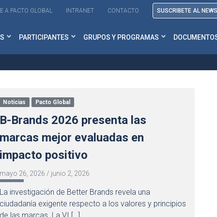
E A PACTO GLOBAL
INTRANET
CONTACTO
SUSCRIBETE AL NEW
S
PARTICIPANTES
GRUPOS Y PROGRAMAS
DOCUMENTO
Noticias
Pacto Global
B-Brands 2026 presenta las
marcas mejor evaluadas en
impacto positivo
mayo 26, 2026
/
junio 2, 2026
La investigación de Better Brands revela una
ciudadanía exigente respecto a los valores y principios
de las marcas. La VI […]