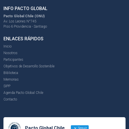
INFO PACTO GLOBAL
Pacto Global Chile (ONU)
Av. Los Leones N°745
Piso 6 Providencia - Santiago
ENLACES RÁPIDOS
Inicio
Nosotros
Participantes
Objetivos de Desarrollo Sostenible
Biblioteca
Memorias
SIPP
Agenda Pacto Global Chile
Contacto
Pacto Global Chile
Seguir