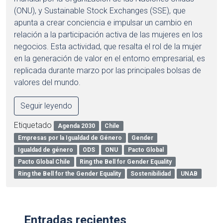
(ONU), y Sustainable Stock Exchanges (SSE), que
apunta a crear conciencia e impulsar un cambio en
relación a la participación activa de las mujeres en los
negocios. Esta actividad, que resalta el rol de la mujer
en la generación de valor en el entorno empresarial, es
replicada durante marzo por las principales bolsas de
valores del mundo.
Seguir leyendo
Etiquetado
Agenda 2030
Chile
Empresas por la Igualdad de Género
Gender
Igualdad de género
ODS
ONU
Pacto Global
Pacto Global Chile
Ring the Bell for Gender Equality
Ring the Bell for the Gender Equality
Sostenibilidad
UNAB
Entradas recientes