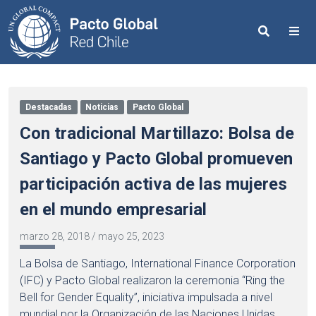
Search
Me
Destacadas
Noticias
Pacto Global
Con tradicional Martillazo: Bolsa de
Santiago y Pacto Global promueven
participación activa de las mujeres
en el mundo empresarial
marzo 28, 2018
/
mayo 25, 2023
La Bolsa de Santiago, International Finance Corporation
(IFC) y Pacto Global realizaron la ceremonia “Ring the
Bell for Gender Equality”, iniciativa impulsada a nivel
mundial por la Organización de las Naciones Unidas