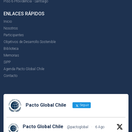
Piso 6 Providencia - Santiago
ENLACES RÁPIDOS
Inicio
Nosotros
Participantes
Objetivos de Desarrollo Sostenible
Biblioteca
Memorias
SIPP
Agenda Pacto Global Chile
Contacto
Pacto Global Chile
Seguir
Pacto Global Chile
@pactoglobal
·
6 Ago