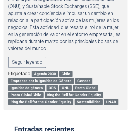
(ONU), y Sustainable Stock Exchanges (SSE), que
apunta a crear conciencia e impulsar un cambio en
relación a la participación activa de las mujeres en los
negocios. Esta actividad, que resalta el rol de la mujer
en la generación de valor en el entorno empresarial, es
replicada durante marzo por las principales bolsas de
valores del mundo.
Seguir leyendo
Etiquetado
Agenda 2030
Chile
Empresas por la Igualdad de Género
Gender
Igualdad de género
ODS
ONU
Pacto Global
Pacto Global Chile
Ring the Bell for Gender Equality
Ring the Bell for the Gender Equality
Sostenibilidad
UNAB
Entradas recientes