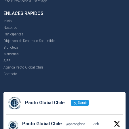
Piso 6 Providencia - Santiago
ENLACES RÁPIDOS
Inicio
Nosotros
Participantes
Objetivos de Desarrollo Sostenible
Biblioteca
Memorias
SIPP
Agenda Pacto Global Chile
Contacto
Pacto Global Chile
Seguir
Pacto Global Chile
@pactoglobal
·
23h