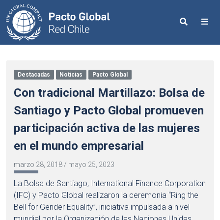
Search
Me
Destacadas
Noticias
Pacto Global
Con tradicional Martillazo: Bolsa de
Santiago y Pacto Global promueven
participación activa de las mujeres
en el mundo empresarial
marzo 28, 2018
/
mayo 25, 2023
La Bolsa de Santiago, International Finance Corporation
(IFC) y Pacto Global realizaron la ceremonia “Ring the
Bell for Gender Equality”, iniciativa impulsada a nivel
mundial por la Organización de las Naciones Unidas