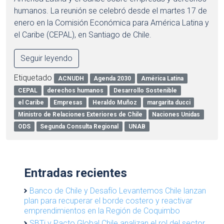
humanos. La reunión se celebró desde el martes 17 de
enero en la Comisión Económica para América Latina y
el Caribe (CEPAL), en Santiago de Chile.
Seguir leyendo
Etiquetado
ACNUDH
Agenda 2030
América Latina
CEPAL
derechos humanos
Desarrollo Sostenible
el Caribe
Empresas
Heraldo Muñoz
margarita ducci
Ministro de Relaciones Exteriores de Chile
Naciones Unidas
ODS
Segunda Consulta Regional
UNAB
Entradas recientes
Banco de Chile y Desafío Levantemos Chile lanzan
plan para recuperar el borde costero y reactivar
emprendimientos en la Región de Coquimbo
SBTi y Pacto Global Chile analizan el rol del sector