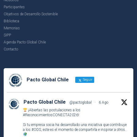
Participantes
Objetivos de Desarrollo Sostenible
Biblioteca
Memorias
SIPP
Agenda Pacto Global Chile
Contacto
Pacto Global Chile
Seguir
Pacto Global Chile
@pactoglobal
·
6 Ago
¡Abiertas las postulaciones a los
#ReconocimientosCONECTA2026
!
Si tu empresa socia ha desarrollado una iniciativa que contribuye
a los
#ODS
, este es el momento de compartirla e inspirar a otros.