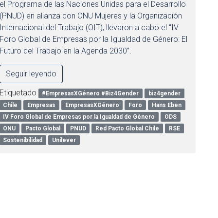
el Programa de las Naciones Unidas para el Desarrollo
(PNUD) en alianza con ONU Mujeres y la Organización
Internacional del Trabajo (OIT), llevaron a cabo el “IV
Foro Global de Empresas por la Igualdad de Género: El
Futuro del Trabajo en la Agenda 2030”.
Seguir leyendo
Etiquetado
#EmpresasXGénero #Biz4Gender
biz4gender
Chile
Empresas
EmpresasXGénero
Foro
Hans Eben
IV Foro Global de Empresas por la Igualdad de Género
ODS
ONU
Pacto Global
PNUD
Red Pacto Global Chile
RSE
Sostenibilidad
Unilever