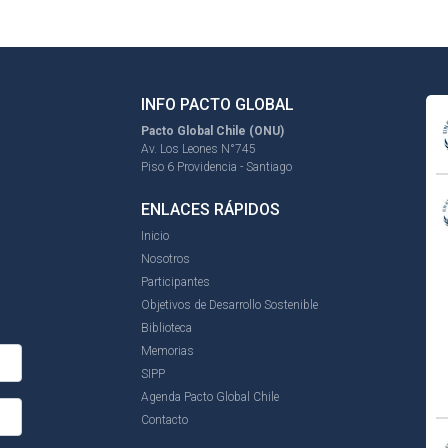
INFO PACTO GLOBAL
Pacto Global Chile (ONU)
Av. Los Leones N°745
Piso 6 Providencia - Santiago
ENLACES RÁPIDOS
Inicio
Nosotros
Participantes
Objetivos de Desarrollo Sostenible
Biblioteca
Memorias
SIPP
Agenda Pacto Global Chile
Contacto