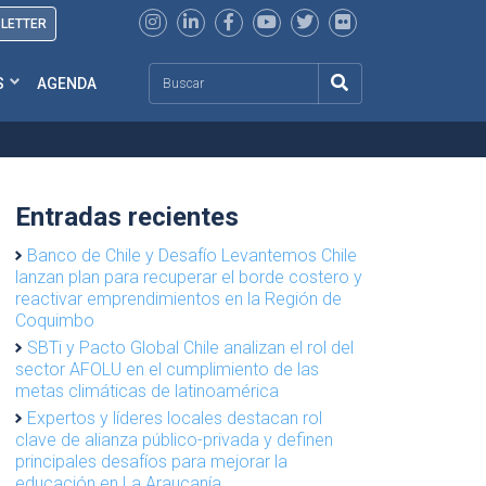
SLETTER
Search
S
AGENDA
Entradas recientes
Banco de Chile y Desafío Levantemos Chile
lanzan plan para recuperar el borde costero y
reactivar emprendimientos en la Región de
Coquimbo
SBTi y Pacto Global Chile analizan el rol del
sector AFOLU en el cumplimiento de las
metas climáticas de latinoamérica
Expertos y líderes locales destacan rol
clave de alianza público-privada y definen
principales desafíos para mejorar la
educación en La Araucanía