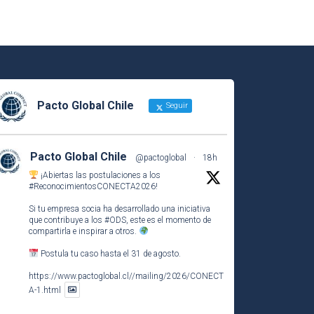
Pacto Global Chile
Seguir
Pacto Global Chile
@pactoglobal
·
18h
¡Abiertas las postulaciones a los
#ReconocimientosCONECTA2026
!
Si tu empresa socia ha desarrollado una iniciativa
que contribuye a los
#ODS
, este es el momento de
compartirla e inspirar a otros.
Postula tu caso hasta el 31 de agosto.
https://www.pactoglobal.cl//mailing/2026/CONECT
A-1.html