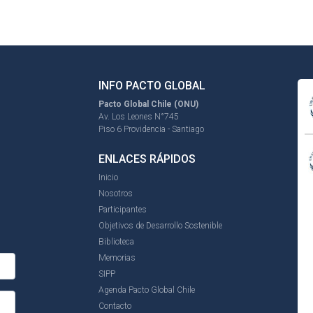
INFO PACTO GLOBAL
Pacto Global Chile (ONU)
Av. Los Leones N°745
Piso 6 Providencia - Santiago
ENLACES RÁPIDOS
Inicio
Nosotros
Participantes
Objetivos de Desarrollo Sostenible
Biblioteca
Memorias
SIPP
Agenda Pacto Global Chile
Contacto