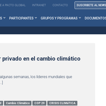
E A PACTO GLOBAL
INTRANET
CONTACTO
SUSCRIBETE AL NEW
S
PARTICIPANTES
GRUPOS Y PROGRAMAS
DOCUMENTO
r privado en el cambio climático
algunas semanas, los líderes mundiales que
…]
d
Cambio Climático
COP 29
CRISIS CLIMáTICA