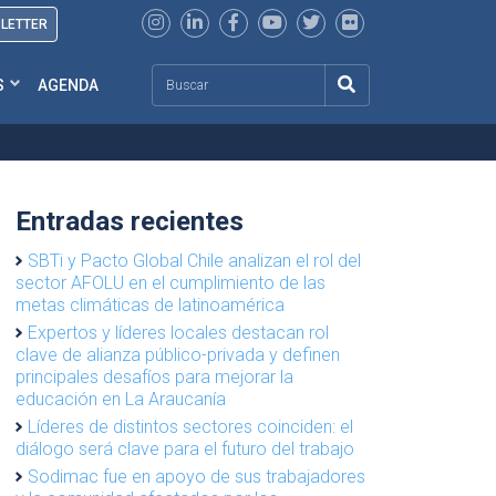
SLETTER
Search
S
AGENDA
Entradas recientes
SBTi y Pacto Global Chile analizan el rol del
sector AFOLU en el cumplimiento de las
metas climáticas de latinoamérica
Expertos y líderes locales destacan rol
clave de alianza público-privada y definen
principales desafíos para mejorar la
educación en La Araucanía
Líderes de distintos sectores coinciden: el
diálogo será clave para el futuro del trabajo
Sodimac fue en apoyo de sus trabajadores