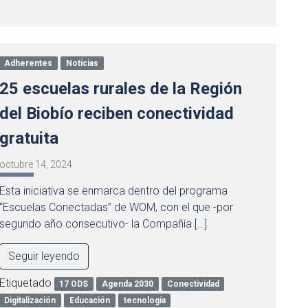
Adherentes
Noticias
25 escuelas rurales de la Región
del Biobío reciben conectividad
gratuita
octubre 14, 2024
Esta iniciativa se enmarca dentro del programa
“Escuelas Conectadas” de WOM, con el que -por
segundo año consecutivo- la Compañía […]
Seguir leyendo
Etiquetado
17 ODS
Agenda 2030
Conectividad
Digitalización
Educación
tecnología