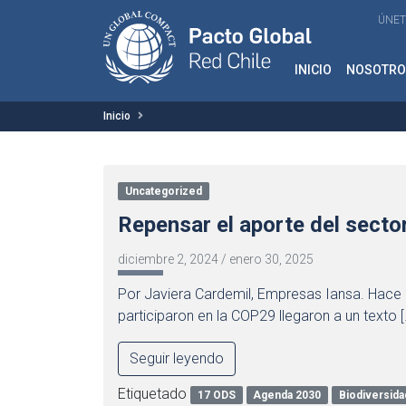
ÚNET
INICIO
NOSOTRO
Inicio
Uncategorized
Repensar el aporte del secto
diciembre 2, 2024
/
enero 30, 2025
Por Javiera Cardemil, Empresas Iansa. Hace 
participaron en la COP29 llegaron a un texto [
Seguir leyendo
Etiquetado
17 ODS
Agenda 2030
Biodiversida