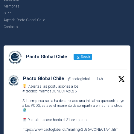
Memorias
SIPP
Agenda Pacto Global Chile
Contacto
Pacto Global Chile
Seguir
Pacto Global Chile
@pactoglobal
·
14h
¡Abiertas las postulaciones a los
#ReconocimientosCONECTA2026
!
Si tu empresa socia ha desarrollado una iniciativa que contribuye
a los
#ODS
, este es el momento de compartirla e inspirar a otros.
Postula tu caso hasta el 31 de agosto.
https://www.pactoglobal.cl//mailing/2026/CONECTA-1.html