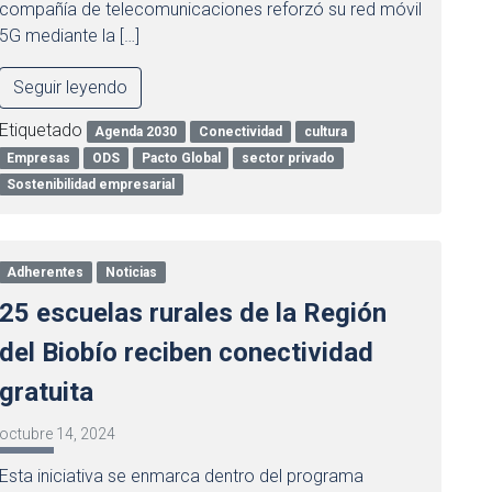
compañía de telecomunicaciones reforzó su red móvil
5G mediante la […]
Seguir leyendo
Etiquetado
Agenda 2030
Conectividad
cultura
Empresas
ODS
Pacto Global
sector privado
Sostenibilidad empresarial
Adherentes
Noticias
25 escuelas rurales de la Región
del Biobío reciben conectividad
gratuita
octubre 14, 2024
Esta iniciativa se enmarca dentro del programa