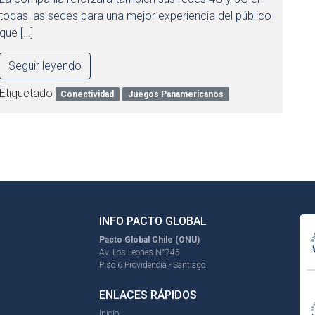
todas las sedes para una mejor experiencia del público
que […]
Seguir leyendo
Etiquetado
Conectividad
Juegos Panamericanos
INFO PACTO GLOBAL
Pacto Global Chile (ONU)
Av. Los Leones N°745
Piso 6 Providencia - Santiago
ENLACES RÁPIDOS
Inicio