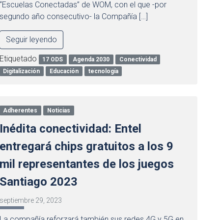
“Escuelas Conectadas” de WOM, con el que -por
segundo año consecutivo- la Compañía […]
Seguir leyendo
Etiquetado
17 ODS
Agenda 2030
Conectividad
Digitalización
Educación
tecnología
Adherentes
Noticias
Inédita conectividad: Entel
entregará chips gratuitos a los 9
mil representantes de los juegos
Santiago 2023
septiembre 29, 2023
La compañía reforzará también sus redes 4G y 5G en