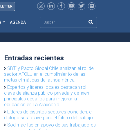
SLETTER
Search
S
AGENDA
Entradas recientes
SBTi y Pacto Global Chile analizan el rol del
sector AFOLU en el cumplimiento de las
metas climáticas de latinoamérica
Expertos y líderes locales destacan rol
clave de alianza público-privada y definen
principales desafíos para mejorar la
educación en La Araucanía
Líderes de distintos sectores coinciden: el
diálogo será clave para el futuro del trabajo
Sodimac fue en apoyo de sus trabajadores