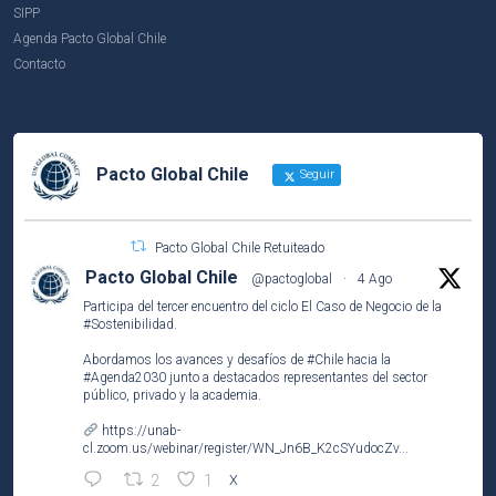
SIPP
Agenda Pacto Global Chile
Contacto
Pacto Global Chile
Seguir
Pacto Global Chile Retuiteado
Pacto Global Chile
@pactoglobal
·
4 Ago
Participa del tercer encuentro del ciclo El Caso de Negocio de la
#Sostenibilidad
.
Abordamos los avances y desafíos de
#Chile
hacia la
#Agenda2030
junto a destacados representantes del sector
público, privado y la academia.
https://unab-
cl.zoom.us/webinar/register/WN_Jn6B_K2cSYudocZv...
2
1
X