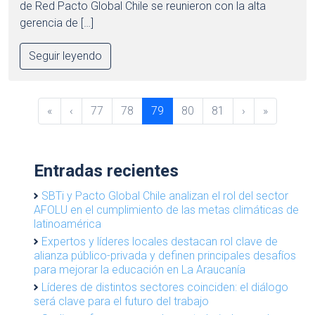
de Red Pacto Global Chile se reunieron con la alta
gerencia de […]
Seguir leyendo
P
P
P
C
P
P
«
‹
77
78
79
80
81
›
»
a
a
a
u
a
a
g
g
g
r
g
g
e
e
e
r
e
e
Entradas recientes
n
e
a
n
SBTi y Pacto Global Chile analizan el rol del sector
v
AFOLU en el cumplimiento de las metas climáticas de
t
i
latinoamérica
P
g
Expertos y líderes locales destacan rol clave de
a
alianza público-privada y definen principales desafíos
a
g
para mejorar la educación en La Araucanía
t
e
Líderes de distintos sectores coinciden: el diálogo
i
será clave para el futuro del trabajo
o