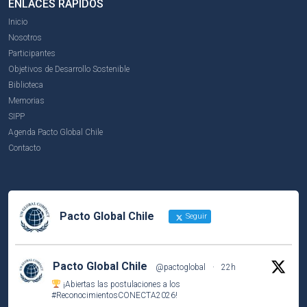
ENLACES RÁPIDOS
Inicio
Nosotros
Participantes
Objetivos de Desarrollo Sostenible
Biblioteca
Memorias
SIPP
Agenda Pacto Global Chile
Contacto
Pacto Global Chile
Seguir
Pacto Global Chile
@pactoglobal
·
22h
¡Abiertas las postulaciones a los
#ReconocimientosCONECTA2026
!