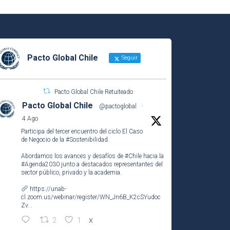
Pacto Global Chile
Seguir
Pacto Global Chile Retuiteado
Pacto Global Chile
@pactoglobal
·
4 Ago
Participa del tercer encuentro del ciclo El Caso
de Negocio de la
#Sostenibilidad
.
Abordamos los avances y desafíos de
#Chile
hacia la
#Agenda2030
junto a destacados representantes del
sector público, privado y la academia.
https://unab-
cl.zoom.us/webinar/register/WN_Jn6B_K2cSYudoc
Zv...
2
1
X