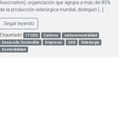
Association), organización que agrupa a más del 85%
de la producción siderúrgica mundial, distinguió […]
Seguir leyendo
Etiquetado
17 ODS
Carbono
carbononeutralidad
Desarrollo Sostenible
Empresas
ODS
Sidedurgia
Sostenibilidad