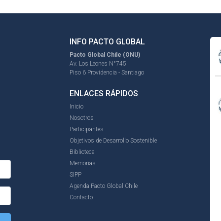
INFO PACTO GLOBAL
Pacto Global Chile (ONU)
Av. Los Leones N°745
Piso 6 Providencia - Santiago
ENLACES RÁPIDOS
Inicio
Nosotros
Participantes
Objetivos de Desarrollo Sostenible
Biblioteca
Memorias
SIPP
Agenda Pacto Global Chile
Contacto