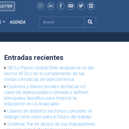
SLETTER
Search
S
AGENDA
Entradas recientes
SBTi y Pacto Global Chile analizan el rol del
sector AFOLU en el cumplimiento de las
metas climáticas de latinoamérica
Expertos y líderes locales destacan rol
clave de alianza público-privada y definen
principales desafíos para mejorar la
educación en La Araucanía
Líderes de distintos sectores coinciden: el
diálogo será clave para el futuro del trabajo
Sodimac fue en apoyo de sus trabajadores