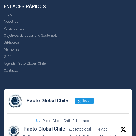
ENLACES RÁPIDOS
Inicio
Nosotros
Participantes
Objetivos de Desarrollo Sostenible
Biblioteca
Memorias
SIPP
Agenda Pacto Global Chile
Contacto
Pacto Global Chile
Seguir
Pacto Global Chile Retuiteado
Pacto Global Chile
@pactoglobal
·
4 Ago