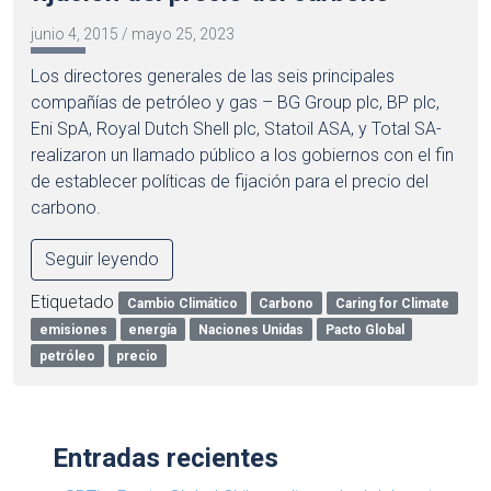
junio 4, 2015
/
mayo 25, 2023
Los directores generales de las seis principales
compañías de petróleo y gas – BG Group plc, BP plc,
Eni SpA, Royal Dutch Shell plc, Statoil ASA, y Total SA-
realizaron un llamado público a los gobiernos con el fin
de establecer políticas de fijación para el precio del
carbono.
Seguir leyendo
Etiquetado
Cambio Climático
Carbono
Caring for Climate
emisiones
energía
Naciones Unidas
Pacto Global
petróleo
precio
Entradas recientes