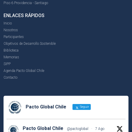
Piso 6 Providencia - Santiago
ENLACES RÁPIDOS
Inicio
Nosotros
Participantes
Objetivos de Desarrollo Sostenible
Biblioteca
Memorias
SIPP
Agenda Pacto Global Chile
Contacto
Pacto Global Chile
Seguir
Pacto Global Chile
@pactoglobal
·
7 Ago