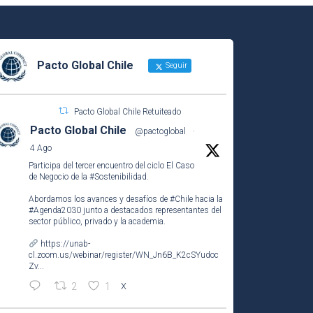
Pacto Global Chile
Seguir
Pacto Global Chile Retuiteado
Pacto Global Chile
@pactoglobal
·
4 Ago
Participa del tercer encuentro del ciclo El Caso
de Negocio de la
#Sostenibilidad
.
Abordamos los avances y desafíos de
#Chile
hacia la
#Agenda2030
junto a destacados representantes del
sector público, privado y la academia.
https://unab-
cl.zoom.us/webinar/register/WN_Jn6B_K2cSYudoc
Zv...
2
1
X