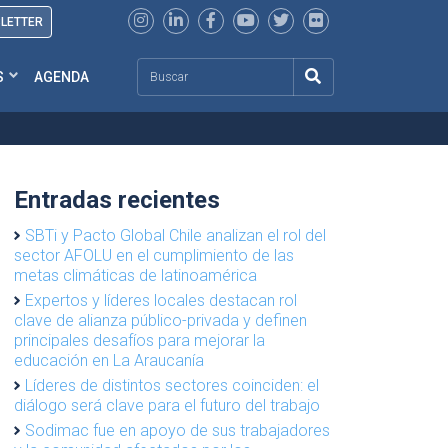
SLETTER
Search
S
AGENDA
Entradas recientes
SBTi y Pacto Global Chile analizan el rol del
sector AFOLU en el cumplimiento de las
metas climáticas de latinoamérica
Expertos y líderes locales destacan rol
clave de alianza público-privada y definen
principales desafíos para mejorar la
educación en La Araucanía
Líderes de distintos sectores coinciden: el
diálogo será clave para el futuro del trabajo
Sodimac fue en apoyo de sus trabajadores