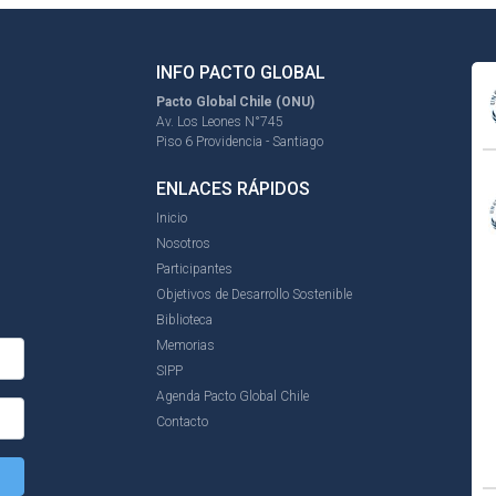
INFO PACTO GLOBAL
Pacto Global Chile (ONU)
Av. Los Leones N°745
Piso 6 Providencia - Santiago
ENLACES RÁPIDOS
Inicio
Nosotros
Participantes
Objetivos de Desarrollo Sostenible
Biblioteca
Memorias
SIPP
Agenda Pacto Global Chile
Contacto