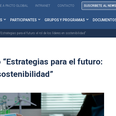
E A PACTO GLOBAL
INTRANET
CONTACTO
SUSCRIBETE AL NEW
S
PARTICIPANTES
GRUPOS Y PROGRAMAS
DOCUMENTO
“Estrategias para el futuro: el rol de los líderes en sostenibilidad”
 “Estrategias para el futuro:
 sostenibilidad”