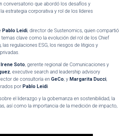
un conversatorio que abordó los desafíos y
la estrategia corporativa y rol de los líderes
e
Pablo Leidi
, director de Sustenomics, quien compartió
n temas clave como la evolución del rol de los Chief
g, las regulaciones ESG, los riesgos de litigios y
-privadas.
 Irene Soto
, gerente regional de Comunicaciones y
guez
, executive search and leadership advisory
irector de consultoría en
GeCo
; y
Margarita Ducci
,
derados por
Pablo Leidi
.
sobre el liderazgo y la gobernanza en sostenibilidad, la
as, así como la importancia de la medición de impacto,