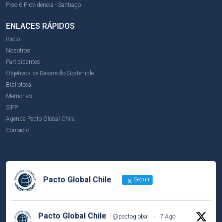
Piso 6 Providencia - Santiago
ENLACES RÁPIDOS
Inicio
Nosotros
Participantes
Objetivos de Desarrollo Sostenible
Biblioteca
Memorias
SIPP
Agenda Pacto Global Chile
Contacto
Pacto Global Chile
Seguir
Pacto Global Chile
@pactoglobal
·
7 Ago