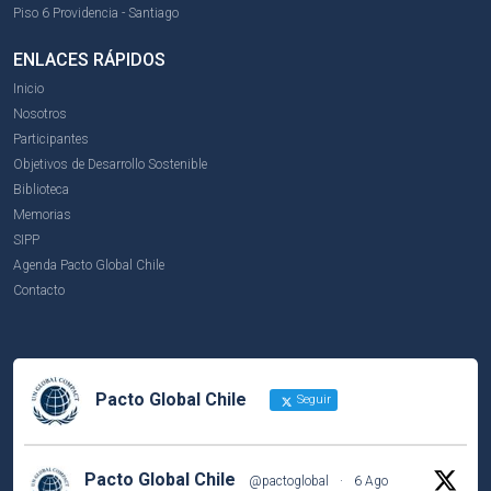
Piso 6 Providencia - Santiago
ENLACES RÁPIDOS
Inicio
Nosotros
Participantes
Objetivos de Desarrollo Sostenible
Biblioteca
Memorias
SIPP
Agenda Pacto Global Chile
Contacto
Pacto Global Chile
Seguir
Pacto Global Chile
@pactoglobal
·
6 Ago