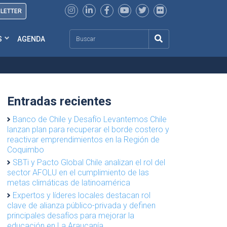
SLETTER
Search
S
AGENDA
Entradas recientes
Banco de Chile y Desafío Levantemos Chile
lanzan plan para recuperar el borde costero y
reactivar emprendimientos en la Región de
Coquimbo
SBTi y Pacto Global Chile analizan el rol del
sector AFOLU en el cumplimiento de las
metas climáticas de latinoamérica
Expertos y líderes locales destacan rol
clave de alianza público-privada y definen
principales desafíos para mejorar la
educación en La Araucanía