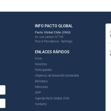
INFO PACTO GLOBAL
Pacto Global Chile (ONU)
Av. Los Leones N°745
Piso 6 Providencia - Santiago
ENLACES RÁPIDOS
Inicio
Nosotros
Participantes
Objetivos de Desarrollo Sostenible
Biblioteca
Memorias
SIPP
Agenda Pacto Global Chile
Contacto