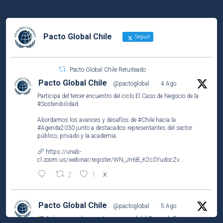
Pacto Global Chile
Seguir
Pacto Global Chile Retuiteado
Pacto Global Chile
@pactoglobal
·
4 Ago
Participa del tercer encuentro del ciclo El Caso de Negocio de la
#Sostenibilidad
.
Abordamos los avances y desafíos de
#Chile
hacia la
#Agenda2030
junto a destacados representantes del sector
público, privado y la academia.
https://unab-
cl.zoom.us/webinar/register/WN_Jn6B_K2cSYudocZv...
2
1
X
Pacto Global Chile
@pactoglobal
·
5 Ago
Así vivimos el encuentro presencial del Grupo de Empresas