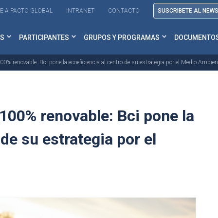
E A PACTO GLOBAL
INTRANET
CONTACTO
SUSCRIBETE AL NEW
S
PARTICIPANTES
GRUPOS Y PROGRAMAS
DOCUMENTO
0% renovable: Bci pone la ecoeficiencia al centro de su estrategia por el Medio Ambien
100% renovable: Bci pone la
 de su estrategia por el