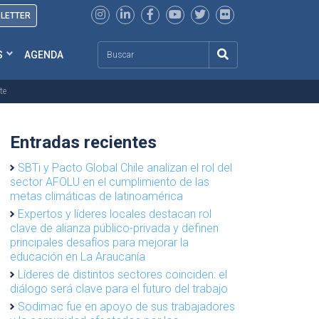
SLETTER
Search
S
AGENDA
te
Entradas recientes
SBTi y Pacto Global Chile analizan el rol del
sector AFOLU en el cumplimiento de las
metas climáticas de latinoamérica
Expertos y líderes locales destacan rol
clave de alianza público-privada y definen
principales desafíos para mejorar la
educación en La Araucanía
Líderes de distintos sectores coinciden: el
diálogo será clave para el futuro del trabajo
Sodimac fue en apoyo de sus trabajadores