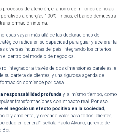
us procesos de atención, el ahorro de millones de hojas
orporativos a energías 100% limpias, el banco demuestra
transformación interna.
mpresas vayan más allá de las declaraciones de
stratégico radica en su capacidad para guiar y acelerar la
s diversas industrias del país, integrando los criterios
n el centro del modelo de negocios.
rol integrador a través de dos dimensiones paralelas: el
 su cartera de clientes, y una rigurosa agenda de
ansformación comience por casa.
na responsabilidad profunda
y, al mismo tiempo, como
impulsar transformaciones con impacto real. Por eso,
el negocio un efecto positivo en la sociedad
,
al y ambiental, y creando valor para todos: clientes,
ociedad en general”, señala Paola Alvano, gerente de
 Bci.