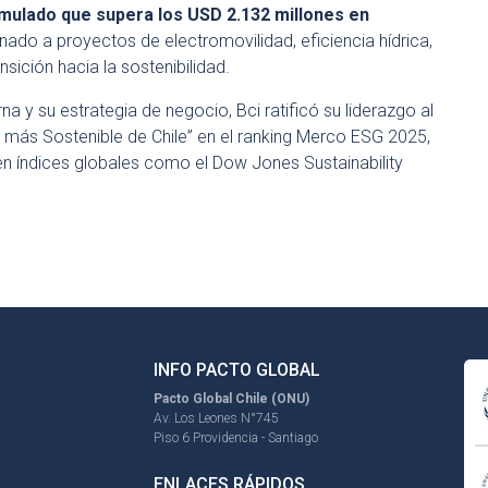
mulado que supera los USD 2.132 millones en
inado a proyectos de electromovilidad, eficiencia hídrica,
ición hacia la sostenibilidad.
na y su estrategia de negocio, Bci ratificó su liderazgo al
ás Sostenible de Chile” en el ranking Merco ESG 2025,
 índices globales como el Dow Jones Sustainability
INFO PACTO GLOBAL
Pacto Global Chile (ONU)
Av. Los Leones N°745
Piso 6 Providencia - Santiago
ENLACES RÁPIDOS