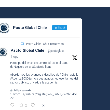
Pacto Global Chile
Seguir
Pacto Global Chile Retuiteado
Pacto Global Chile
@pactoglobal
·
4 Ago
Participa del tercer encuentro del ciclo El Caso
de Negocio de la
#Sostenibilidad
.
Abordamos los avances y desafíos de
#Chile
hacia la
#Agenda2030
junto a destacados representantes del
sector público, privado y la academia.
https://unab-
cl.zoom.us/webinar/register/WN_Jn6B_K2cSYudoc
Zv...
2
1
X