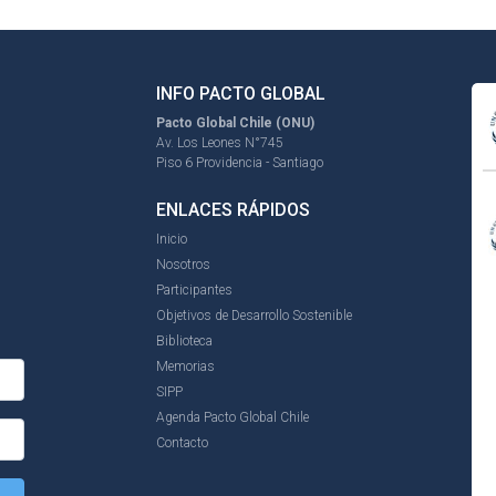
INFO PACTO GLOBAL
Pacto Global Chile (ONU)
Av. Los Leones N°745
Piso 6 Providencia - Santiago
ENLACES RÁPIDOS
Inicio
Nosotros
Participantes
Objetivos de Desarrollo Sostenible
Biblioteca
Memorias
SIPP
Agenda Pacto Global Chile
Contacto