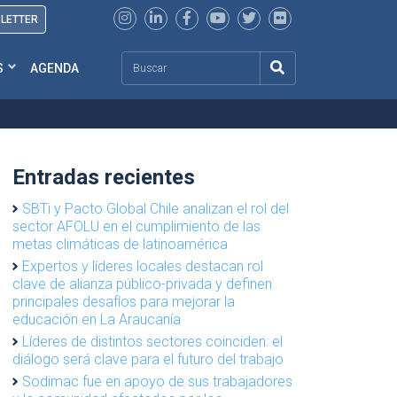
SLETTER
Search
S
AGENDA
Entradas recientes
SBTi y Pacto Global Chile analizan el rol del
sector AFOLU en el cumplimiento de las
metas climáticas de latinoamérica
Expertos y líderes locales destacan rol
clave de alianza público-privada y definen
principales desafíos para mejorar la
educación en La Araucanía
Líderes de distintos sectores coinciden: el
diálogo será clave para el futuro del trabajo
Sodimac fue en apoyo de sus trabajadores