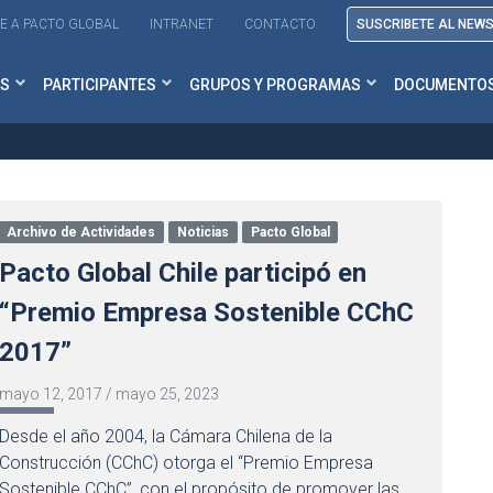
E A PACTO GLOBAL
INTRANET
CONTACTO
SUSCRIBETE AL NEW
S
PARTICIPANTES
GRUPOS Y PROGRAMAS
DOCUMENTO
Archivo de Actividades
Noticias
Pacto Global
Pacto Global Chile participó en
“Premio Empresa Sostenible CChC
2017”
mayo 12, 2017
/
mayo 25, 2023
Desde el año 2004, la Cámara Chilena de la
Construcción (CChC) otorga el “Premio Empresa
Sostenible CChC”, con el propósito de promover las