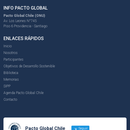
INFO PACTO GLOBAL
Pacto Global Chile (ONU)
Av. Los Leones N°745
Piso 6 Providencia - Santiago
ENLACES RÁPIDOS
Inicio
Nosotros
Participantes
Objetivos de Desarrollo Sostenible
Biblioteca
Memorias
SIPP
Agenda Pacto Global Chile
Contacto
Pacto Global Chile
Seguir