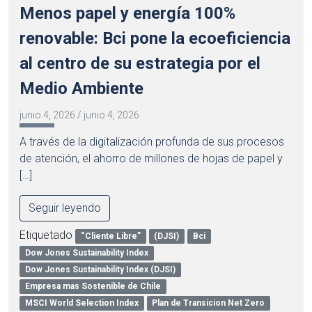
Menos papel y energía 100%
renovable: Bci pone la ecoeficiencia
al centro de su estrategia por el
Medio Ambiente
junio 4, 2026
/
junio 4, 2026
A través de la digitalización profunda de sus procesos
de atención, el ahorro de millones de hojas de papel y
[…]
Seguir leyendo
Etiquetado
“Cliente Libre”
(DJSI)
Bci
Dow Jones Sustainability Index
Dow Jones Sustainability Index (DJSI)
Empresa mas Sostenible de Chile
MSCI World Selection Index
Plan de Transicion Net Zero