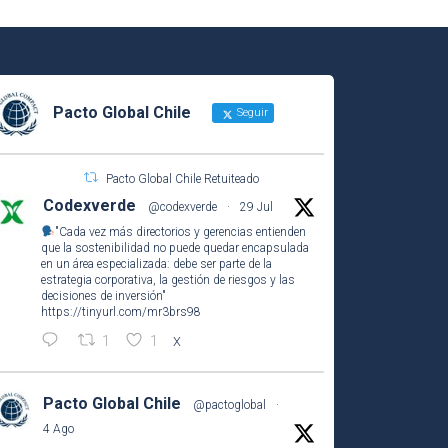
Pacto Global Chile
Seguir
Pacto Global Chile Retuiteado
Codexverde
@codexverde
·
29 Jul
"Cada vez más directorios y gerencias entienden
que la sostenibilidad no puede quedar encapsulada
en un área especializada: debe ser parte de la
estrategia corporativa, la gestión de riesgos y las
decisiones de inversión"
https://tinyurl.com/mr3brs98
1
1
X
Pacto Global Chile
@pactoglobal
·
4 Ago