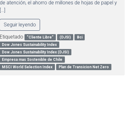
de atención, el ahorro de millones de hojas de papel y
[…]
Seguir leyendo
Etiquetado
“Cliente Libre”
(DJSI)
Bci
Dow Jones Sustainability Index
Dow Jones Sustainability Index (DJSI)
Empresa mas Sostenible de Chile
MSCI World Selection Index
Plan de Transicion Net Zero