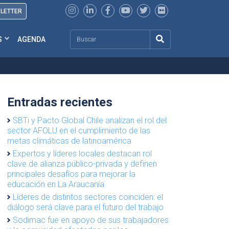
SLETTER
Search
S
AGENDA
Entradas recientes
SBTi y Pacto Global Chile analizan el rol del
sector AFOLU en el cumplimiento de las
metas climáticas de latinoamérica
Expertos y líderes locales destacan rol
clave de alianza público-privada y definen
principales desafíos para mejorar la
educación en La Araucanía
Líderes de distintos sectores coinciden: el
diálogo será clave para el futuro del trabajo
Sodimac fue en apoyo de sus trabajadores