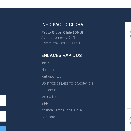
INFO PACTO GLOBAL
Pacto Global Chile (ONU)
Av. Los Leones N°745
Piso 6 Providencia - Santiago
ENLACES RÁPIDOS
Inicio
Nosotros
Participantes
Objetivos de Desarrollo Sostenible
Biblioteca
Memorias
SIPP
Agenda Pacto Global Chile
Contacto